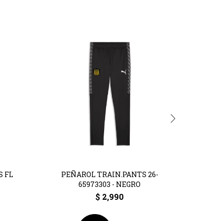
S FL
PEÑAROL TRAIN.PANTS 26-
CAP 
65973303 - NEGRO
$
2,990