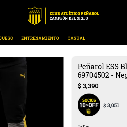
JUEGO
ENTRENAMIENTO
CASUAL
Peñarol ESS B
69704502 - Ne
$
3,390
3,051
$
Talle: