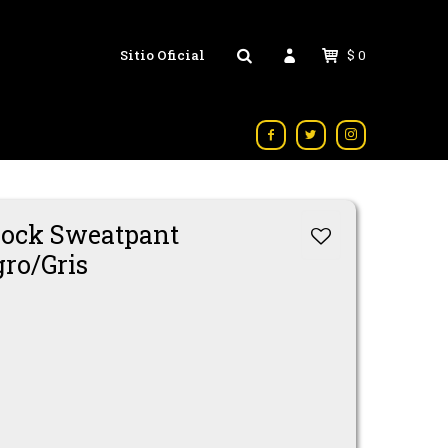
Sitio Oficial
$
0



lock Sweatpant
gro/Gris