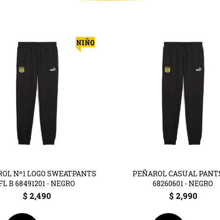
OL Nº1 LOGO SWEATPANTS
PEÑAROL CASUAL PANT
FL B 68491201 - NEGRO
68260601 - NEGRO
$
2,490
$
2,990