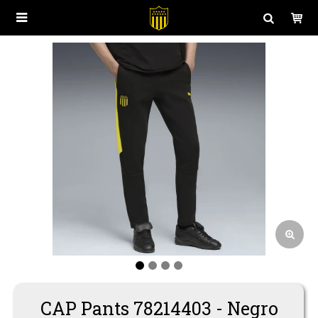

Polos
Juego
Buzos y Canguros
Entrenamiento
Camperas
Casual
CAP Pants 78214403 - Negro