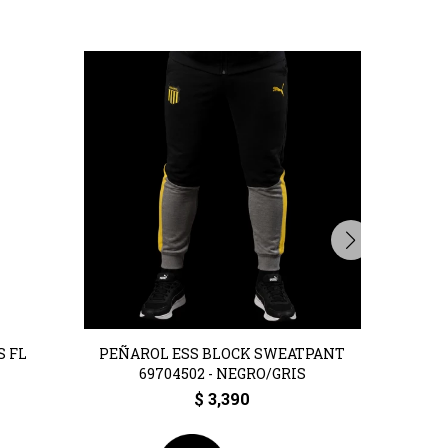
S FL
PEÑAROL ESS BLOCK SWEATPANT
CAP 
69704502 - NEGRO/GRIS
$
3,390