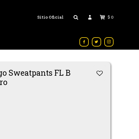
Sitio Oficial
$
0



ogo Sweatpants FL B
ro