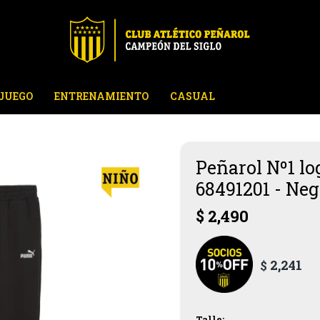
JUEGO
ENTRENAMIENTO
CASUAL
Peñarol Nº1 l
68491201 - Neg
$
2,490
2,241
$
Talle: