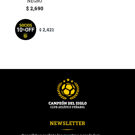
NEGRO
Pantalones
$
2,690
Shorts
2,421
$
Musculosas
Remeras
NEWSLETTER