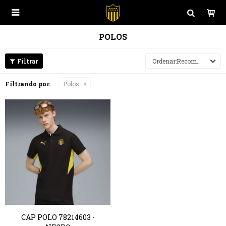

POLOS
Recomendados
Filtrando por:
Polos
Polos
Juego
Buzos y Canguros
Entrenamiento
Camperas
Casual
CAP POLO 78214603 -