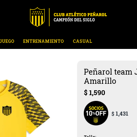
JUEGO
ENTRENAMIENTO
CASUAL
Peñarol team J
Amarillo
$
1,590
1,431
$
Talle: