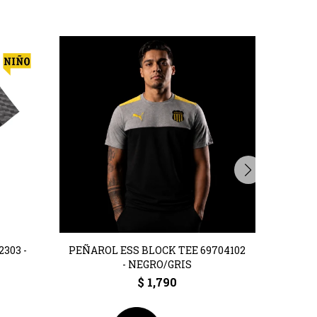
303 -
PEÑAROL ESS BLOCK TEE 69704102
CA
- NEGRO/GRIS
$
1,790