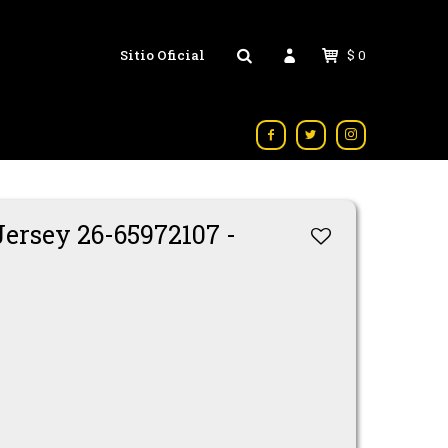
Sitio Oficial
$
0



ersey 26-65972107 -