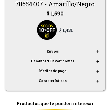
Pantalones
70654407 - Amarillo/Negro
$
1,590
Shorts
Musculosas
1,431
$
Remeras
Envíos
Cambios y Devoluciones
Medios de pago
Características
Productos que te pueden interesar