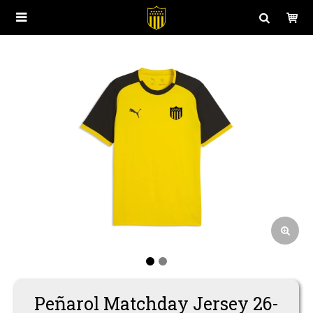

Polos
Juego
Buzos y Canguros
Entrenamiento
Camperas
Casual
Peñarol Matchday Jersey 26-