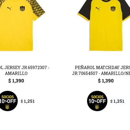
 JERSEY JR.65972307 -
PEÑAROL MATCHDAY JER
AMARILLO
JR.70654507 - AMARILLO/
$
1,390
$
1,390
1,251
1,251
$
$