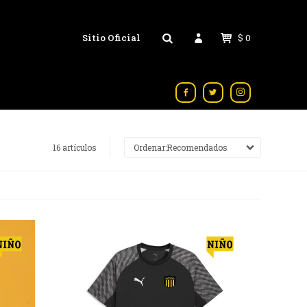
Sitio Oficial
$
0



16 artículos
Recomendados