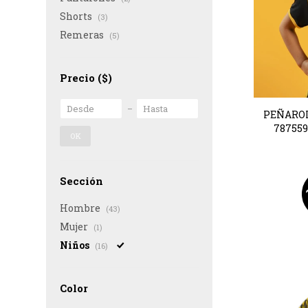
Shorts
(3)
Remeras
(5)
Precio
($)
PEÑAROL
78755
OK
Sección
Hombre
(43)
Mujer
(1)
Niños
(16)
Color