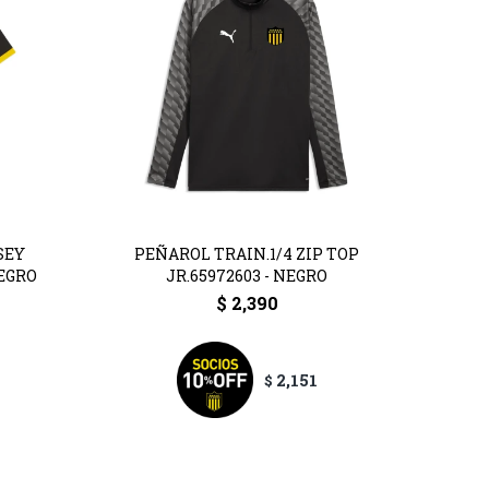
SEY
PEÑAROL TRAIN.1/4 ZIP TOP
NEGRO
JR.65972603 - NEGRO
$
2,390
2,151
$