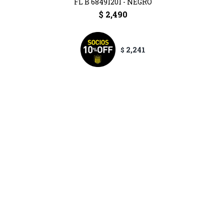
FL B 68491201 - NEGRO
$
2,490
2,241
$