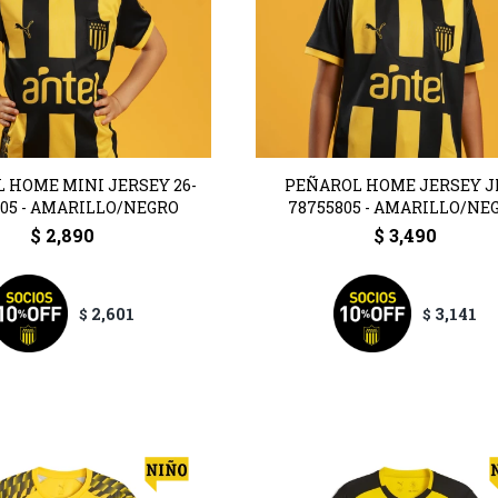
 HOME MINI JERSEY 26-
PEÑAROL HOME JERSEY JR
905 - AMARILLO/NEGRO
78755805 - AMARILLO/NE
$
2,890
$
3,490
2,601
3,141
$
$