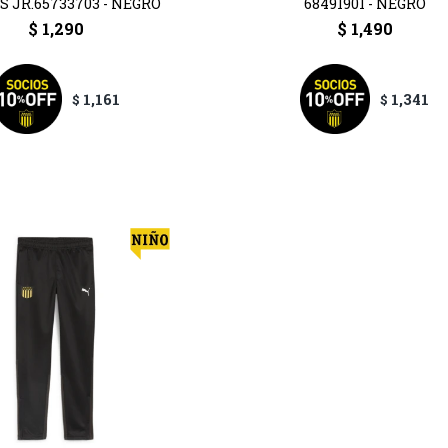
 JR.65733703 - NEGRO
68491901 - NEGRO
$
1,290
$
1,490
1,161
1,341
$
$