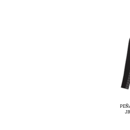
PEÑ
JR