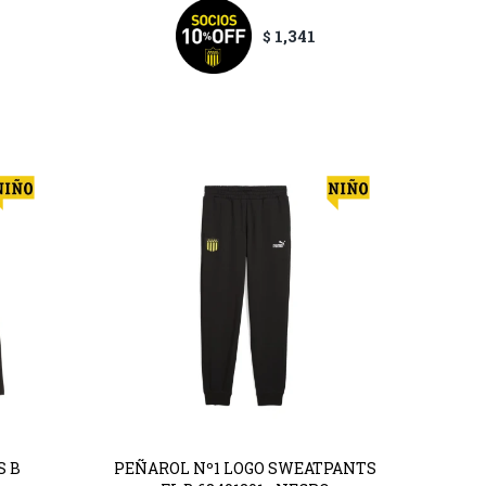
1,341
$
S B
PEÑAROL Nº1 LOGO SWEATPANTS