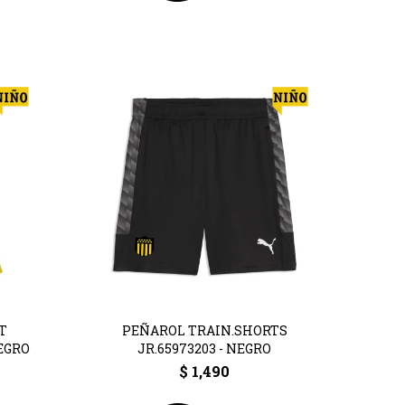
T
PEÑAROL TRAIN.SHORTS
NEGRO
JR.65973203 - NEGRO
$
1,490