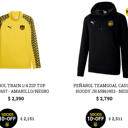
OL TRAIN.1/4 ZIP TOP
PEÑAROL TEAMGOAL CAS
2607 - AMARILLO/NEGRO
HOODY JR.65861903 - NE
$
2,390
$
2,790
2,151
2,511
$
$