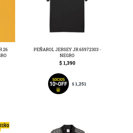
.26
PEÑAROL JERSEY JR.65972303 -
GRO
NEGRO
$
1,390
1,251
$