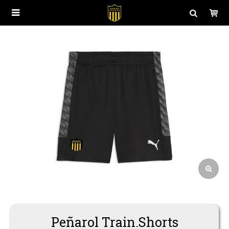

Polos
Juego
Buzos y Canguros
Entrenamiento
Camperas
Casual
Peñarol Train.Shorts