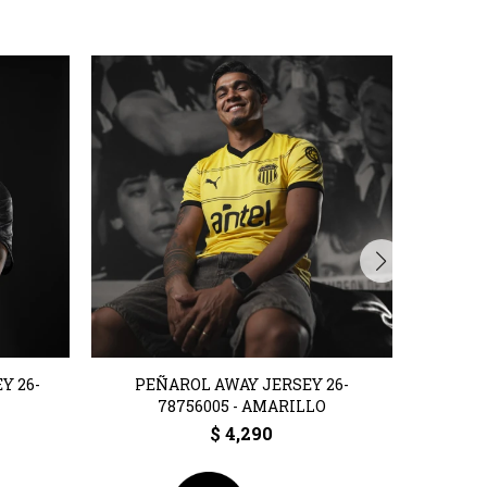
Y 26-
PEÑAROL AWAY JERSEY 26-
PEÑAR
78756005 - AMARILLO
7875
$
4,290