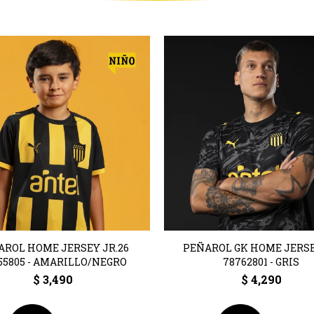
AROL HOME JERSEY JR.26
PEÑAROL GK HOME JERSE
55805 - AMARILLO/NEGRO
78762801 - GRIS
$
3,490
$
4,290