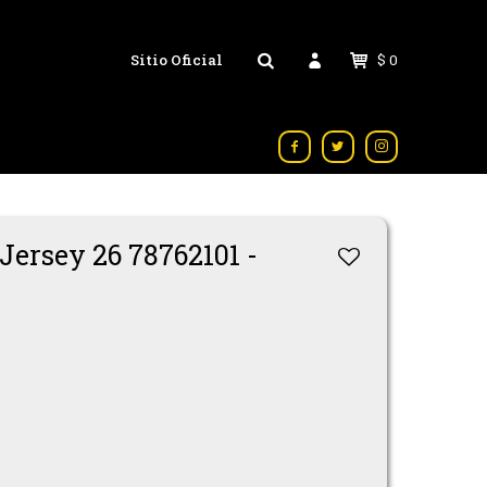
Sitio Oficial
$
0



Jersey 26 78762101 -