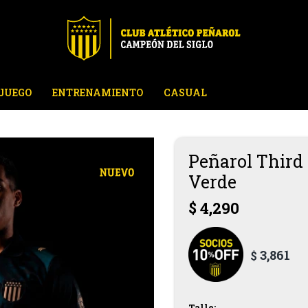
JUEGO
ENTRENAMIENTO
CASUAL
Peñarol Third 
Verde
$
4,290
3,861
$
Talle: