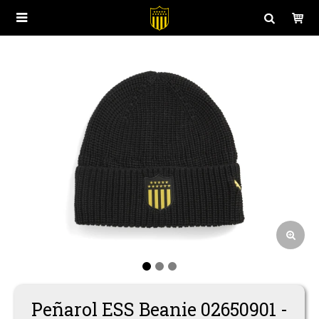

Polos
Juego
Buzos y Canguros
Entrenamiento
Camperas
Casual
Peñarol ESS Beanie 02650901 -